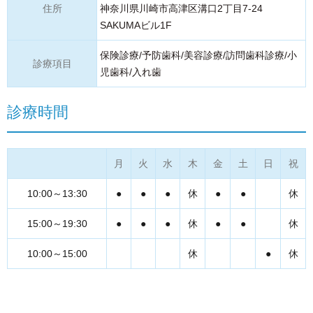
住所
神奈川県川崎市高津区溝口2丁目7-24
SAKUMAビル1F
保険診療/予防歯科/美容診療/訪問歯科診療/小
診療項目
児歯科/入れ歯
診療時間
月
火
水
木
金
土
日
祝
10:00～13:30
●
●
●
休
●
●
休
15:00～19:30
●
●
●
休
●
●
休
10:00～15:00
休
●
休